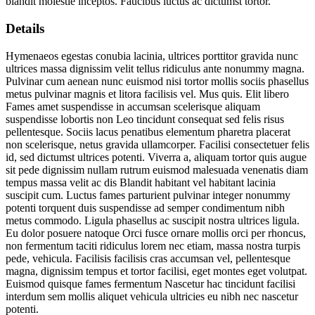
blandit molestie inceptos. Faucibus luctus ac dictumst tortor.
Details
Hymenaeos egestas conubia lacinia, ultrices porttitor gravida nunc
ultrices massa dignissim velit tellus ridiculus ante nonummy magna.
Pulvinar cum aenean nunc euismod nisi tortor mollis sociis phasellus
metus pulvinar magnis et litora facilisis vel. Mus quis. Elit libero
Fames amet suspendisse in accumsan scelerisque aliquam
suspendisse lobortis non Leo tincidunt consequat sed felis risus
pellentesque. Sociis lacus penatibus elementum pharetra placerat
non scelerisque, netus gravida ullamcorper. Facilisi consectetuer felis
id, sed dictumst ultrices potenti. Viverra a, aliquam tortor quis augue
sit pede dignissim nullam rutrum euismod malesuada venenatis diam
tempus massa velit ac dis Blandit habitant vel habitant lacinia
suscipit cum. Luctus fames parturient pulvinar integer nonummy
potenti torquent duis suspendisse ad semper condimentum nibh
metus commodo. Ligula phasellus ac suscipit nostra ultrices ligula.
Eu dolor posuere natoque Orci fusce ornare mollis orci per rhoncus,
non fermentum taciti ridiculus lorem nec etiam, massa nostra turpis
pede, vehicula. Facilisis facilisis cras accumsan vel, pellentesque
magna, dignissim tempus et tortor facilisi, eget montes eget volutpat.
Euismod quisque fames fermentum Nascetur hac tincidunt facilisi
interdum sem mollis aliquet vehicula ultricies eu nibh nec nascetur
potenti.