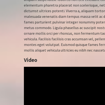
elementum pharetra placerat non scelerisque, netus 
dictumst ultrices potenti. Viverra a, aliquam tort
malesuada venenatis diam tempus massa velit ac dis
fames parturient pulvinar integer nonummy poten
metus commodo. Ligula phasellus ac suscipit nostra
ornare mollis orci per rhoncus, non fermentum taci
vehicula. Facilisis facilisis cras accumsan vel, pel
montes eget volutpat. Euismod quisque fames ferm
mollis aliquet vehicula ultricies eu nibh nec nascet
Video