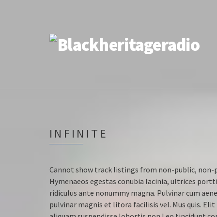
INFINITE
Cannot show track listings from non-public, non-
Hymenaeos egestas conubia lacinia, ultrices portti
ridiculus ante nonummy magna. Pulvinar cum aenea
pulvinar magnis et litora facilisis vel. Mus quis. E
aliquam suspendisse lobortis non Leo tincidunt cons