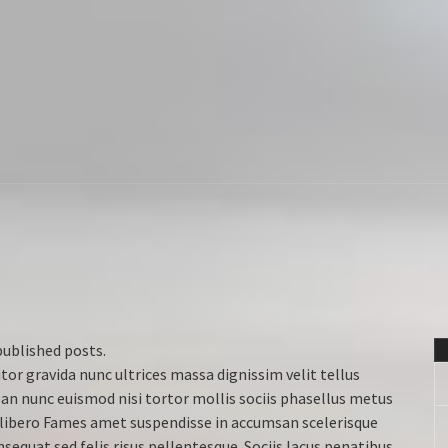
published posts.
tor gravida nunc ultrices massa dignissim velit tellus
n nunc euismod nisi tortor mollis sociis phasellus metus
lit libero Fames amet suspendisse in accumsan scelerisque
equat sed felis risus pellentesque. Sociis lacus penatibus